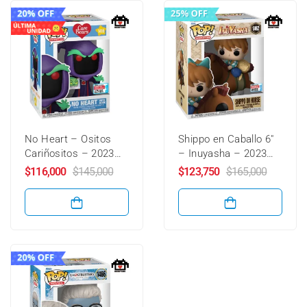
No Heart – Ositos
Shippo en Caballo 6″
Cariñositos – 2023
– Inuyasha – 2023
Fall Convention –
Fall Convention –
$
116,000
$
145,000
$
123,750
$
165,000
1416 – Funko Pop!
1462 – Funko Pop!