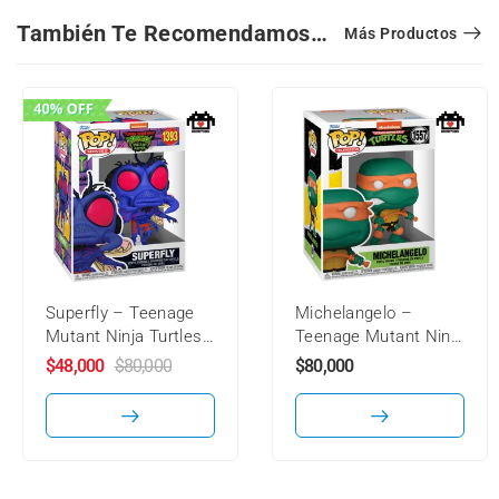
También Te Recomendamos…
Más Productos
Superfly – Teenage
Michelangelo –
Mutant Ninja Turtles:
Teenage Mutant Ninja
Mutant Mayhem –
Turtles – 1557 –
$
48,000
$
80,000
$
80,000
1393 – Funko Pop!
Funko Pop!