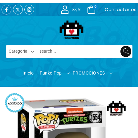
0
Contáctanos
Log In
Inicio
Funko Pop
PROMOCIONES