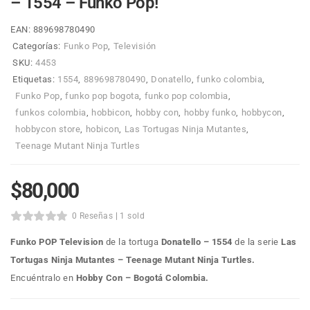
– 1554 – Funko Pop!
EAN:
889698780490
Categorías:
Funko Pop
,
Televisión
SKU:
4453
Etiquetas:
1554
,
889698780490
,
Donatello
,
funko colombia
,
Funko Pop
,
funko pop bogota
,
funko pop colombia
,
funkos colombia
,
hobbicon
,
hobby con
,
hobby funko
,
hobbycon
,
hobbycon store
,
hobicon
,
Las Tortugas Ninja Mutantes
,
Teenage Mutant Ninja Turtles
$
80,000
0 Reseñas
1 sold
Funko POP Television
de la tortuga
Donatello – 1554
de la serie
Las
Tortugas Ninja Mutantes – Teenage Mutant Ninja Turtles
.
Encuéntralo en
Hobby Con – Bogotá Colombia.